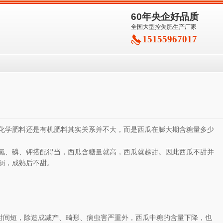
60年央企好品质
全国大型控失肥生产厂家
15155967017
化学肥料还是有机肥料其实关系并不大，而是西瓜在膨大期含糖量多少
氮、磷、钾搭配得当，西瓜含糖量就高，西瓜就越甜。因此西瓜不甜并
弱，成熟后不甜。
时间短，除造成减产、畸形、病虫害严重外，西瓜中糖的含量下降，也