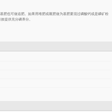
做基肥也可做追肥。如果用堆肥或厩肥做为基肥要混过磷酸钙或是磷矿粉
有效提供充分磷养分。