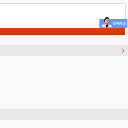
增效控失
红四方养吧增效控失
-15），
肥42%（16-18-8），
、玉米、
适用于小麦、玉米、