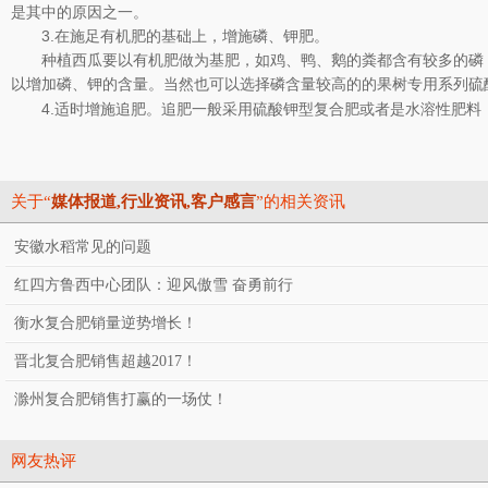
是其中的原因之一。
3.在施足有机肥的基础上，增施磷、钾肥。
种植西瓜要以有机肥做为基肥，如鸡、鸭、鹅的粪都含有较多的磷
以
增加磷、钾的含量。当然也可以选择磷含量较高的的果树专用系列硫
4.适时增施追肥。追肥一般采用硫酸钾型复合肥或者是水溶性肥
关于“
媒体报道,行业资讯,客户感言
”的相关资讯
安徽水稻常见的问题
红四方鲁西中心团队：迎风傲雪 奋勇前行
衡水复合肥销量逆势增长！
晋北复合肥销售超越2017！
滁州复合肥销售打赢的一场仗！
网友热评