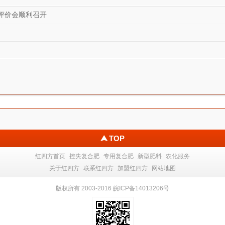
稻等大田作物
水稻等大田作物
水稻等大
评价会顺利召开
TOP
红四方首页
控失复合肥
专用复合肥
新型肥料
农化服务
关于红四方
联系红四方
加盟红四方
网站地图
版权所有 2003-2016 皖ICP备14013206号