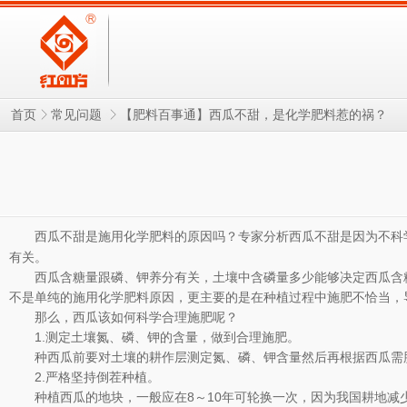
【肥料百事通】西瓜不甜，是化学肥料惹的祸？
首页
常见问题
西瓜不甜是施用
的原因吗？专家分析西瓜不甜是因为不科
化学肥料
有关。
西瓜含糖量跟磷、钾养分有关，土壤中含磷量多少能够决定西瓜含
不是单纯的施用化学肥料原因，更主要的是在种植过程中施肥不恰当，
那么，西瓜该如何科学合理施肥呢？
1.测定土壤氮、磷、钾的含量，做到合理施肥。
种西瓜前要对土壤的耕作层测定氮、磷、钾含量然后再根据西瓜需
2.严格坚持倒茬种植。
种植西瓜的地块，一般应在8～10年可轮换一次，因为我国耕地